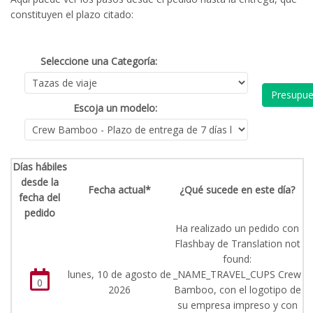
constituyen el plazo citado:
Seleccione una Categoría:
Presupue
Escoja un modelo:
Días hábiles
desde la
Fecha actual*
¿Qué sucede en este día?
fecha del
pedido
Ha realizado un pedido con
Flashbay de Translation not
found:
lunes, 10 de agosto de
_NAME_TRAVEL_CUPS Crew
0
2026
Bamboo, con el logotipo de
su empresa impreso y con