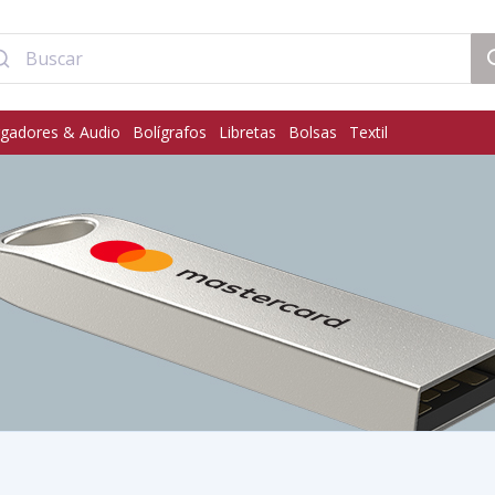
gadores & Audio
Bolígrafos
Libretas
Bolsas
Textil