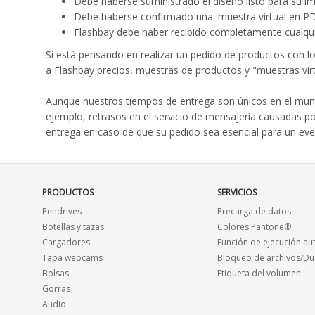
Debe haberse suministrado el diseño listo para su i
Debe haberse confirmado una 'muestra virtual en P
Flashbay debe haber recibido completamente cualqui
Si está pensando en realizar un pedido de productos con l
a Flashbay precios, muestras de productos y "muestras virt
Aunque nuestros tiempos de entrega son únicos en el mund
ejemplo, retrasos en el servicio de mensajería causadas p
entrega en caso de que su pedido sea esencial para un eve
PRODUCTOS
SERVICIOS
Pendrives
Precarga de datos
Botellas y tazas
Colores Pantone®
Cargadores
Función de ejecución au
Tapa webcams
Bloqueo de archivos/Du
Bolsas
Etiqueta del volumen
Gorras
Audio