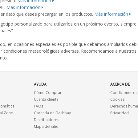
mpresión.
Más información
DF'.
Más información
er dato que desee precargar en los productos.
Más información
ogotipo personalizado para utilizarlos en un próximo evento, siempr
uales".
o, en ocasiones especiales es posible que debamos ampliarlos debid
or condiciones meteorológicas adversas. Recomendamos a nuestros cl
nto.
AYUDA
ACERCA DE
Cómo Comprar
Condiciones de
Cuenta cliente
Cookies
tomática
FAQs
Derechos human
al Zone
Garantía de Flashbay
Privacidad
Distribuidores
Mapa del sitio