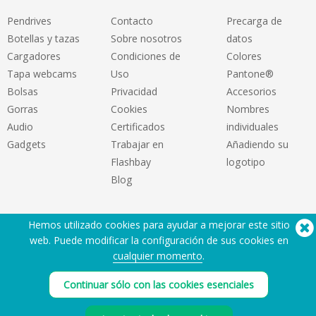
Pendrives
Contacto
Precarga de
Botellas y tazas
Sobre nosotros
datos
Cargadores
Condiciones de
Colores
Tapa webcams
Uso
Pantone®
Bolsas
Privacidad
Accesorios
Gorras
Cookies
Nombres
Audio
Certificados
individuales
Gadgets
Trabajar en
Añadiendo su
Flashbay
logotipo
Blog
Hemos utilizado cookies para ayudar a mejorar este sitio
web. Puede modificar la configuración de sus cookies en
cualquier momento
.
¿Necesita ayuda? Tlf:
(650) 938-3500 (US)
Continuar sólo con las cookies esenciales
®
Copyright © 2026 Flashbay