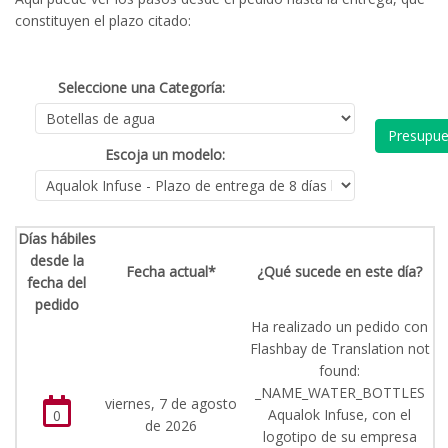
constituyen el plazo citado:
Seleccione una Categoría:
Presupue
Escoja un modelo:
Días hábiles
desde la
Fecha actual*
¿Qué sucede en este día?
fecha del
pedido
Ha realizado un pedido con
Flashbay de Translation not
found:
_NAME_WATER_BOTTLES
viernes, 7 de agosto
Aqualok Infuse, con el
0
de 2026
logotipo de su empresa