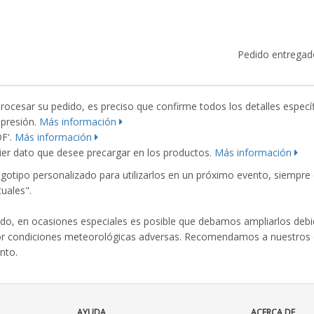
Pedido entregad
esar su pedido, es preciso que confirme todos los detalles específ
mpresión.
Más información
DF'.
Más información
er dato que desee precargar en los productos.
Más información
ogotipo personalizado para utilizarlos en un próximo evento, siempr
uales".
o, en ocasiones especiales es posible que debamos ampliarlos debid
or condiciones meteorológicas adversas. Recomendamos a nuestros cl
nto.
AYUDA
ACERCA DE