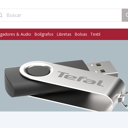
gadores & Audio
Bolígrafos
Libretas
Bolsas
Textil