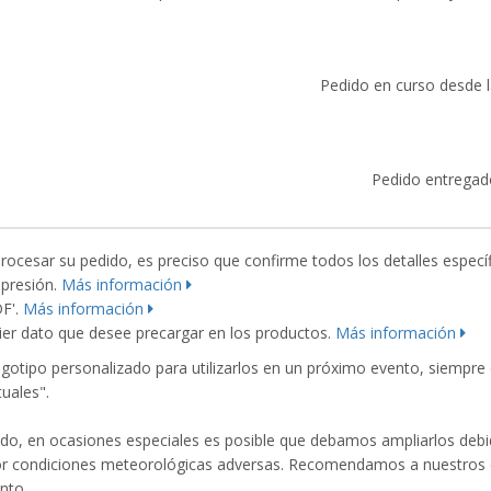
Pedido en curso desde la
Pedido entregad
esar su pedido, es preciso que confirme todos los detalles específ
mpresión.
Más información
DF'.
Más información
er dato que desee precargar en los productos.
Más información
ogotipo personalizado para utilizarlos en un próximo evento, siempr
uales".
o, en ocasiones especiales es posible que debamos ampliarlos debid
or condiciones meteorológicas adversas. Recomendamos a nuestros cl
nto.