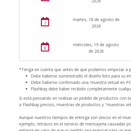
2026
martes, 18 de agosto de
7
2026
miércoles, 19 de agosto
8
de 2026
*Tenga en cuenta que antes de que podamos empezar a proc
Debe haberse suministrado el diseño listo para su i
Debe haberse confirmado una 'muestra virtual en P
Flashbay debe haber recibido completamente cualqui
Si está pensando en realizar un pedido de productos con l
a Flashbay precios, muestras de productos y "muestras virt
Aunque nuestros tiempos de entrega son únicos en el mund
ejemplo, retrasos en el servicio de mensajería causadas p
entrega en caso de que su pedido sea esencial para un eve